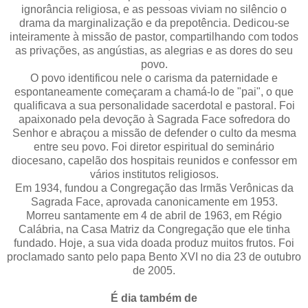
ignorância religiosa, e as pessoas viviam no silêncio o
drama da marginalização e da prepotência. Dedicou-se
inteiramente à missão de pastor, compartilhando com todos
as privações, as angústias, as alegrias e as dores do seu
povo.
O povo identificou nele o carisma da paternidade e
espontaneamente começaram a chamá-lo de "pai", o que
qualificava a sua personalidade sacerdotal e pastoral. Foi
apaixonado pela devoção à Sagrada Face sofredora do
Senhor e abraçou a missão de defender o culto da mesma
entre seu povo. Foi diretor espiritual do seminário
diocesano, capelão dos hospitais reunidos e confessor em
vários institutos religiosos.
Em 1934, fundou a Congregação das Irmãs Verônicas da
Sagrada Face, aprovada canonicamente em 1953.
Morreu santamente em 4 de abril de 1963, em Régio
Calábria, na Casa Matriz da Congregação que ele tinha
fundado. Hoje, a sua vida doada produz muitos frutos. Foi
proclamado santo pelo papa Bento XVI no dia 23 de outubro
de 2005.
É dia também de