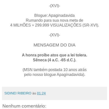
-(XVI)-
Blogue: Apaginadavida
Rumando para sua nova meta de
4 MILHÕES + 299.999 VISUALIZAÇÕES (SR-XVI).
-(XVI)-
MENSAGEM DO DIA
A honra proíbe atos que a lei tolera.
Sêneca (4 a.C. -65 d.C.).
(MSN também postada 10 anos atrás
pelo nosso blogue Apaginadavida).
SIDINEI RIBEIRO
às
01:24
Nenhum comentário: