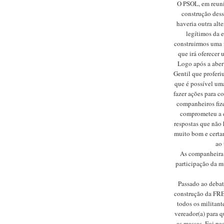
O PSOL, em reuniã
construção dess
haveria outra alt
legítimos da e
construirmos uma f
que irá oferecer 
Logo após a abert
Gentil que proferi
que é possível um
fazer ações para c
companheiros fize
comprometeu a en
respostas que não 
muito bom e certa
ao 
As companheira 
participação da m
Passado ao debate
construção da FR
todos os militant
vereador(a) para q
as massas. Foi p