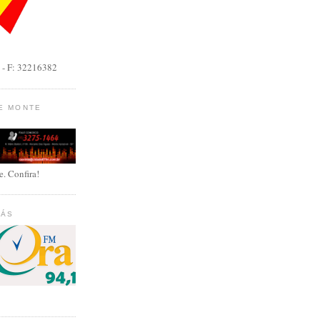
 F: 32216382
DE MONTE
. Confira!
IÁS