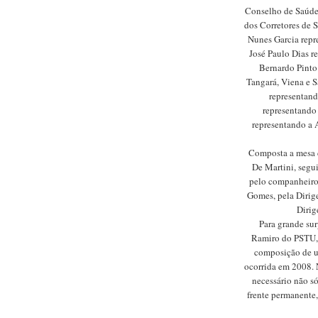
Conselho de Saúde
dos Corretores de S
Nunes Garcia repr
José Paulo Dias r
Bernardo Pinto
Tangará, Viena e S
representan
representando
representando a 
Composta a mesa de
De Martini, seg
pelo companheiro
Gomes, pela Dirig
Dirig
Para grande sur
Ramiro do PSTU,
composição de 
ocorrida em 2008. 
necessário não 
frente permanente,