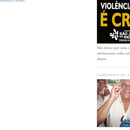
entários (Atom)
Não deixe que uma c
adolescente sofra cal
abuso.
COMPANHIA DE 