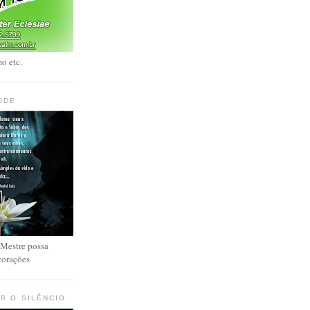
o etc.
DDE
 Mestre possa
corações
R O SILÊNCIO