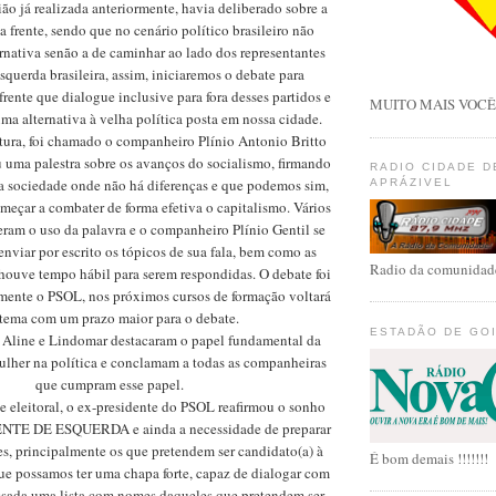
o já realizada anteriormente, havia deliberado sobre a
a frente, sendo que no cenário político brasileiro não
ernativa senão a de caminhar ao lado dos representantes
squerda brasileira, assim, iniciaremos o debate para
rente que dialogue inclusive para fora desses partidos e
MUITO MAIS VOCÊ -
uma alternativa à velha política posta em nossa cidade.
ura, foi chamado o companheiro Plínio Antonio Britto
u uma palestra sobre os avanços do socialismo, firmando
RADIO CIDADE 
a sociedade onde não há diferenças e que podemos sim,
APRÁZIVEL
omeçar a combater de forma efetiva o capitalismo. Vários
ram o uso da palavra e o companheiro Plínio Gentil se
viar por escrito os tópicos de sua fala, bem como as
Radio da comunidade
houve tempo hábil para serem respondidas. O debate foi
mente o PSOL, nos próximos cursos de formação voltará
tema com um prazo maior para o debate.
ESTADÃO DE GO
Aline e Lindomar destacaram o papel fundamental da
ulher na política e conclamam a todas as companheiras
que cumpram esse papel.
 eleitoral, o ex-presidente do PSOL reafirmou o sonho
ENTE DE ESQUERDA e ainda a necessidade de preparar
es, principalmente os que pretendem ser candidato(a) à
É bom demais !!!!!!!
ue possamos ter uma chapa forte, capaz de dialogar com
assada uma lista com nomes daqueles que pretendem ser