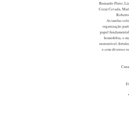
Bernardo Pinto, L
Cezar Cevada, Mari
Roberto
As tarefas colo
organização parti
papel fundamental 
homofobia, o ma
sustentável, forta
e com diversos ou
Cana
F