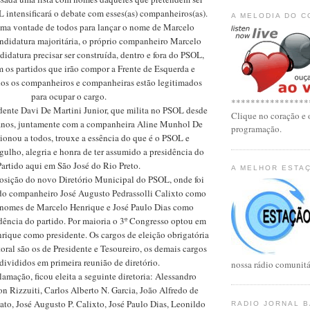
 intensificará o debate com esses(as) companheiros(as).
A MELODIA DO 
a vontade de todos para lançar o nome de Marcelo
ndidatura majoritária, o próprio companheiro Marcelo
didatura precisar ser construída, dentro e fora do PSOL,
 os partidos que irão compor a Frente de Esquerda e
dos os companheiros e companheiras estão legitimados
para ocupar o cargo.
****************
dente Davi De Martini Junior, que milita no PSOL desde
Clique no coração e 
 anos, juntamente com a companheira Aline Munhol De
programação.
ionou a todos, trouxe a essência do que é o PSOL e
gulho, alegria e honra de ter assumido a presidência do
Partido aqui em São José do Rio Preto.
A MELHOR ESTA
sição do novo Diretório Municipal do PSOL, onde foi
o companheiro José Augusto Pedrassolli Calixto como
s nomes de Marcelo Henrique e José Paulo Dias como
dência do partido. Por maioria o 3º Congresso optou em
rique como presidente. Os cargos de eleição obrigatória
toral são os de Presidente e Tesoureiro, os demais cargos
divididos em primeira reunião de diretório.
nossa rádio comunitá
lamação, ficou eleita a seguinte diretoria: Alessandro
n Rizzuiti, Carlos Alberto N. Garcia, João Alfredo de
cato, José Augusto P. Calixto, José Paulo Dias, Leonildo
RADIO JORNAL 