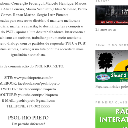
AM1070
indomar Conceição Federigui, Marcelo Henrique, Marcos
a Alice Ferreira, Mauro Vechiatto, Odair Salomão, Pedro
 Gomes, Renan Marino, Sergio Luiz Pimenta.
cadas para esse novo diretório é manter e melhorar a
dária, manter a capacitação dos militantes e cumprir o
25 anos no ar
do PSOL, apoiar a luta dos trabalhadores, lutar contra a
chismo e o racismo, trabalhar por um meio-ambiente
lecer o dialogo com os partidos de esquerda (PSTU e PCB)
SINAL 2 NO SER
tros setores, e avançar na luta por uma sociedade mais
igualitária e socialista.
is de comunicação do PSOL RIO PRETO:
SITE: www.psolriopreto.com.br
ACEBOOK: facebook.com/psolriopreto
Peça sua música pel
TWITTER: twitter.com/psolriopreto
YOUTUBE: youtube.com/psolriopreto
E-MAIL: psolriopreto@gmail.com
PRIMEIRA CLASS
TELEFONE: (17) 30215555
PSOL RIO PRETO
Um partido diferente!