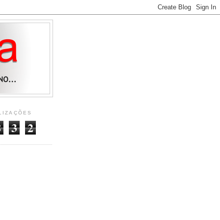
LIZAÇÕES
8
3
2