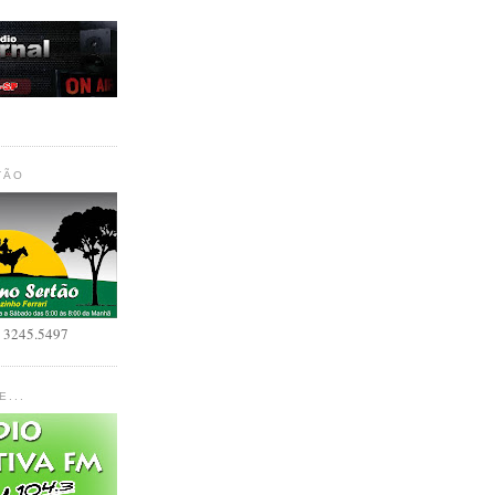
TÃO
o 3245.5497
E...