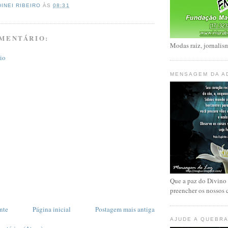
DINEI RIBEIRO
ÀS
08:31
MENTÁRIO:
Modas raiz, jornalism
io
MENSAGEM DA A
Que a paz do Divino
preencher os nossos 
nte
Página inicial
Postagem mais antiga
AJUDE A QUEBRA