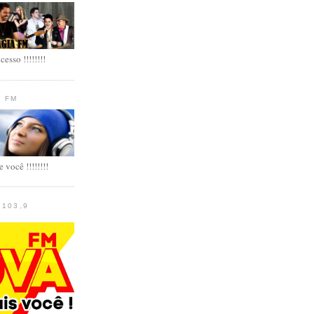
esso !!!!!!!!
5 FM
 você !!!!!!!!
 103,9