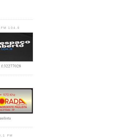
FM 104.9
l f:32277028
aulista
3,1 FM