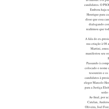
candidatos. O PSOL
Embora haja um
Henrique para ca
disse que essa can
dialogando com
reafirmou que to
A fala do ex-presi
sua criação à 08
Martini, emoc
manifestou seu or
Passando à compo
colocado o nome d
tesoureiro e o
candidatos à presi
eleger Marcelo Hen
para a Justiça Elei
serão 
Ao final, por ac
Catelan, Anderso
Oliveira, Joel For