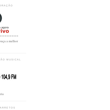
CORAÇÃO
***********
ouça a melhor
ÇÃO MUSICAL
ria
BARRETOS