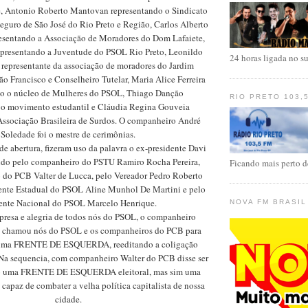
, Antonio Roberto Mantovan representando o Sindicato
eguro de São José do Rio Preto e Região, Carlos Alberto
esentando a Associação de Moradores do Dom Lafaiete,
epresentando a Juventude do PSOL Rio Preto, Leonildo
24 horas ligada no suc
 representante da associação de moradores do Jardim
ão Francisco e Conselheiro Tutelar, Maria Alice Ferreira
do o núcleo de Mulheres do PSOL, Thiago Danção
RIO PRETO 103,
 o movimento estudantil e Cláudia Regina Gouveia
Associação Brasileira de Surdos. O companheiro André
Soledade foi o mestre de cerimônias.
 abertura, fizeram uso da palavra o ex-presidente Davi
uido pelo companheiro do PSTU Ramiro Rocha Pereira,
Ficando mais perto de
 do PCB Valter de Lucca, pelo Vereador Pedro Roberto
ente Estadual do PSOL Aline Munhol De Martini e pelo
ente Nacional do PSOL Marcelo Henrique.
NOVA FM BRASIL
presa e alegria de todos nós do PSOL, o companheiro
 chamou nós do PSOL e os companheiros do PCB para
uma FRENTE DE ESQUERDA, reeditando a coligação
Na sequencia, com companheiro Walter do PCB disse ser
só uma FRENTE DE ESQUERDA eleitoral, mas sim uma
 capaz de combater a velha política capitalista de nossa
cidade.