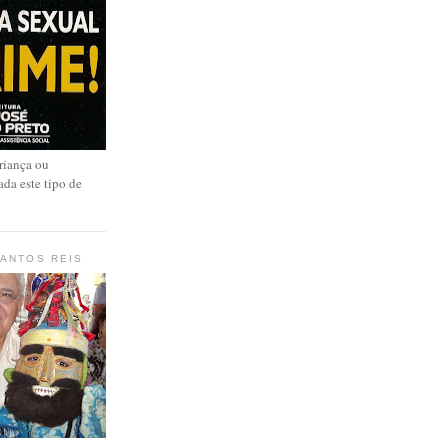
riança ou
ada este tipo de
SANTOS REIS