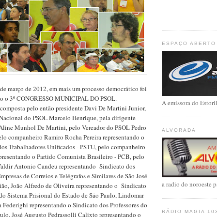
ESPAÇO ABERTO 
de março de 2012, em mais um processo democrático foi
ado o 3º CONGRESSO MUNICIPAL DO PSOL.
A emissora do Estori
 composta pelo então presidente Davi De Martini Junior,
 Nacional do PSOL Marcelo Henrique, pela dirigente
Aline Munhol De Martini, pelo Vereador do PSOL Pedro
ALVORADA
lo companheiro Ramiro Rocha Pereira representando o
 dos Trabalhadores Unificados - PSTU, pelo companheiro
presentando o Partido Comunista Brasileiro - PCB, pelo
aldir Antonio Candeu representando Sindicato dos
mpresas de Correios e Telégrafos e Similares de São José
a radio do noroeste p
ião, João Alfredo de Oliveira representando o Sindicato
do Sistema Prisional do Estado de São Paulo, Lindomar
 Federighi representando o Sindicato dos Professores do
RÁDIO MAGIA 10
ulo, José Augusto Pedrassolli Calixto representando o